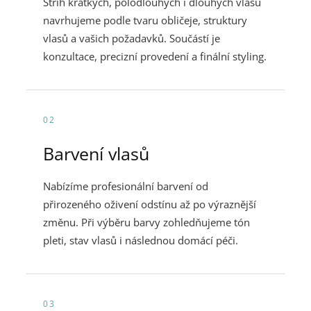
Střih krátkých, polodlouhých i dlouhých vlasů
navrhujeme podle tvaru obličeje, struktury
vlasů a vašich požadavků. Součástí je
konzultace, precizní provedení a finální styling.
02
Barvení vlasů
Nabízíme profesionální barvení od
přirozeného oživení odstínu až po výraznější
změnu. Při výběru barvy zohledňujeme tón
pleti, stav vlasů i následnou domácí péči.
03