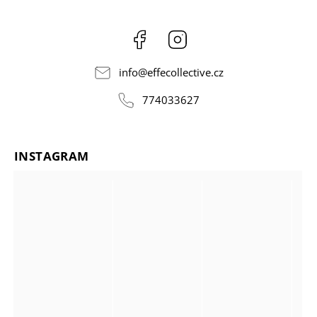
Facebook
Instagram
info
@
effecollective.cz
774033627
INSTAGRAM