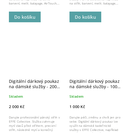
barvení, melír, balayage, AirTouch,...
na střih, barvení, melír, balayage,...
Do košíku
Do košíku
Digitální dárkový poukaz
Digitální dárkový poukaz
na dámské služby - 2000
na dámské služby - 1000
kč
kč
Skladem
Skladem
2 000 Kč
1 000 Kč
Darujte profesionální pánský střih v
Darujte péči, změnu a chvíli jen pro
EFFE Collective. Služba zahrnuje
sebe. Digitální dárkový poukaz lze
mytí vlasů před střihem, precizní
využít na dámské kadeřnické
střih, následné mytí a konečný
služby v EFFE Collective, například