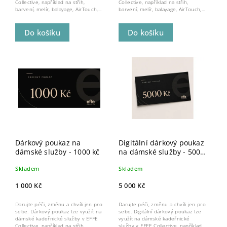
Collective, například na střih,
Collective, například na střih,
barvení, melír, balayage, AirTouch,...
barvení, melír, balayage, AirTouch,...
Do košíku
Do košíku
Dárkový poukaz na
Digitální dárkový poukaz
dámské služby - 1000 kč
na dámské služby - 5000
kč
Skladem
Skladem
1 000 Kč
5 000 Kč
Darujte péči, změnu a chvíli jen pro
Darujte péči, změnu a chvíli jen pro
sebe. Dárkový poukaz lze využít na
sebe. Digitální dárkový poukaz lze
dámské kadeřnické služby v EFFE
využít na dámské kadeřnické
Collective, například na střih,
služby v EFFE Collective, například