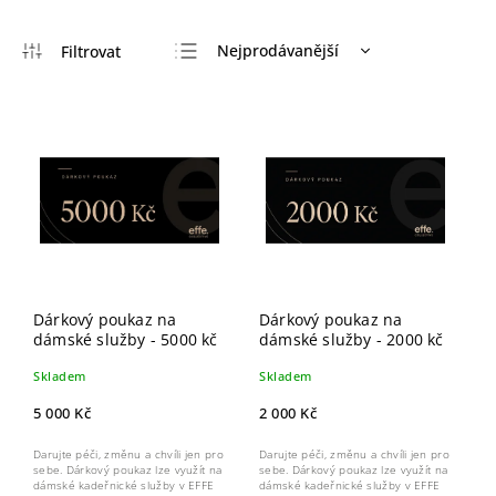
Nejprodávanější
Nejlevnější
Nejdražší
Abecedně
Dárkový poukaz na
Dárkový poukaz na
dámské služby - 5000 kč
dámské služby - 2000 kč
Skladem
Skladem
5 000 Kč
2 000 Kč
Darujte péči, změnu a chvíli jen pro
Darujte péči, změnu a chvíli jen pro
sebe. Dárkový poukaz lze využít na
sebe. Dárkový poukaz lze využít na
dámské kadeřnické služby v EFFE
dámské kadeřnické služby v EFFE