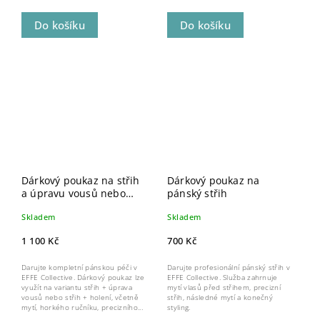
Do košíku
Do košíku
Dárkový poukaz na střih
Dárkový poukaz na
a úpravu vousů nebo
pánský střih
holení
Skladem
Skladem
1 100 Kč
700 Kč
Darujte kompletní pánskou péči v
Darujte profesionální pánský střih v
EFFE Collective. Dárkový poukaz lze
EFFE Collective. Služba zahrnuje
využít na variantu střih + úprava
mytí vlasů před střihem, precizní
vousů nebo střih + holení, včetně
střih, následné mytí a konečný
mytí, horkého ručníku, precizního...
styling.