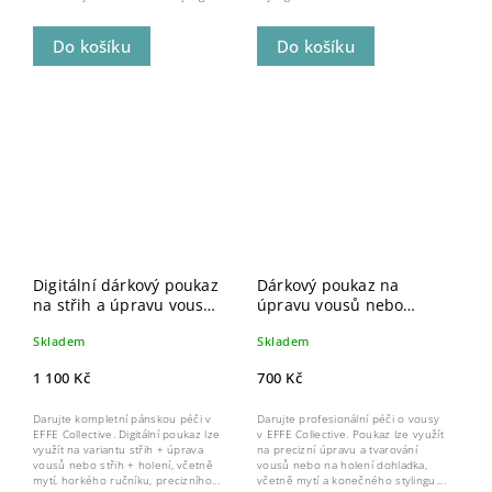
Do košíku
Do košíku
Digitální dárkový poukaz
Dárkový poukaz na
na střih a úpravu vousů
úpravu vousů nebo
nebo holení
holení
Skladem
Skladem
1 100 Kč
700 Kč
Darujte kompletní pánskou péči v
Darujte profesionální péči o vousy
EFFE Collective. Digitální poukaz lze
v EFFE Collective. Poukaz lze využít
využít na variantu střih + úprava
na precizní úpravu a tvarování
vousů nebo střih + holení, včetně
vousů nebo na holení dohladka,
mytí, horkého ručníku, precizního...
včetně mytí a konečného stylingu....