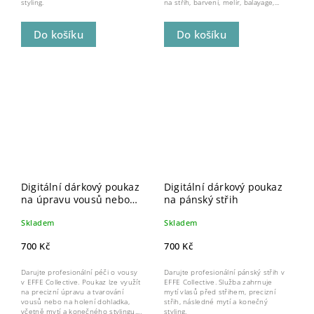
styling.
na střih, barvení, melír, balayage,...
Do košíku
Do košíku
Digitální dárkový poukaz
Digitální dárkový poukaz
na úpravu vousů nebo
na pánský střih
holení
Skladem
Skladem
700 Kč
700 Kč
Darujte profesionální péči o vousy
Darujte profesionální pánský střih v
v EFFE Collective. Poukaz lze využít
EFFE Collective. Služba zahrnuje
na precizní úpravu a tvarování
mytí vlasů před střihem, precizní
vousů nebo na holení dohladka,
střih, následné mytí a konečný
včetně mytí a konečného stylingu....
styling.