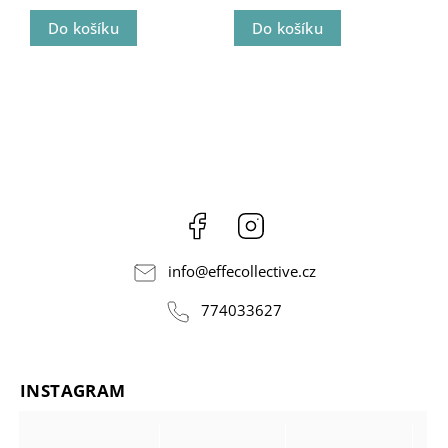
Do košíku
Do košíku
Facebook
Instagram
info
@
effecollective.cz
774033627
INSTAGRAM