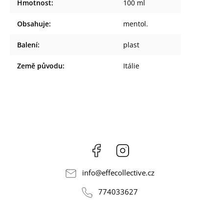
Hmotnost
:
100 ml
Obsahuje
:
mentol.
Balení
:
plast
Země původu
:
Itálie
Facebook
Instagram
info
@
effecollective.cz
774033627