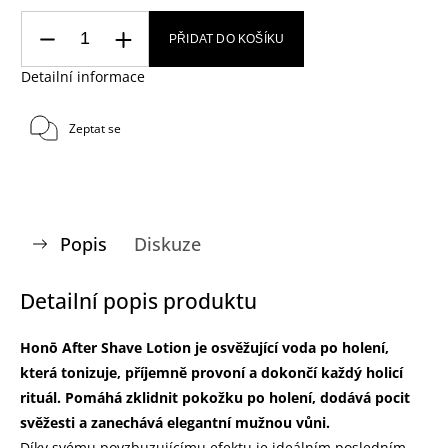
PŘIDAT DO KOŠÍKU
Detailní informace
Zeptat se
Popis
Diskuze
Detailní popis produktu
Honō After Shave Lotion je osvěžující voda po holení,
která tonizuje, příjemně provoní a dokončí každý holicí
rituál. Pomáhá zklidnit pokožku po holení, dodává pocit
svěžesti a zanechává elegantní mužnou vůni.
Díky svému povzbuzujícímu efektu je ideálním posledním